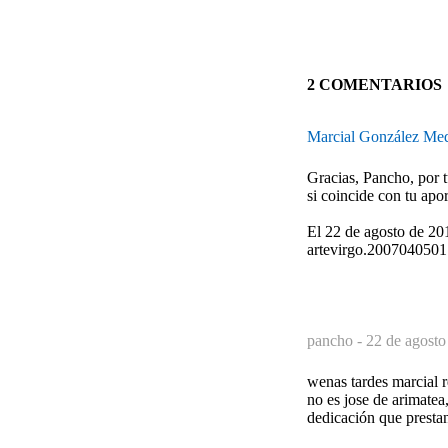
2 COMENTARIOS
Marcial González Me
Gracias, Pancho, por t
si coincide con tu apo
El 22 de agosto de 20
artevirgo.2007040501.
pancho -
22 de agosto
wenas tardes marcial r
no es jose de arimatea,
dedicación que presta