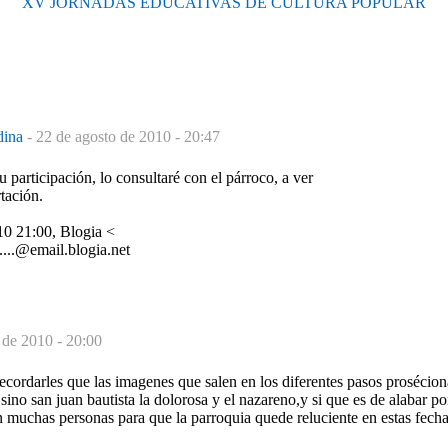
XV JORNADAS EDUCATIVAS DE CULTURA POPULAR
dina
-
22 de agosto de 2010 - 20:47
u participación, lo consultaré con el párroco, a ver
rtación.
10 21:00, Blogia <
...@email.blogia.net
 de 2010 - 20:00
ecordarles que las imagenes que salen en los diferentes pasos prosécion
sino san juan bautista la dolorosa y el nazareno,y si que es de alabar por
n muchas personas para que la parroquia quede reluciente en estas fech