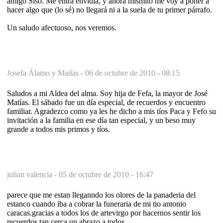
amigo Siso. Me entra envidia, y ahora mismito me voy a poner a
hacer algo que (lo sé) no llegará ni a la suela de tu primer párrafo.
Un saludo afectuoso, nos veremos.
Josefa Álamo y Matías -
06 de octubre de 2010 - 08:15
Saludos a mi Aldea del alma. Soy hija de Fefa, la mayor de José
Matías. El sábado fue un día especial, de recuerdos y encuentro
familiar. Agradezco como ya les he dicho a mis tíos Paca y Fefo su
invitación a la familia en ese día tan especial, y un beso muy
grande a todos mis primos y tíos.
julian valencia -
05 de octubre de 2010 - 16:47
parece que me estan lleganndo los olores de la panaderia del
estanco cuando iba a cobrar la funeraria de mi tio antonio
caracas.gracias a todos los de artevirgo por hacernos sentir los
recuerdos tan cerca un abrazo a todos