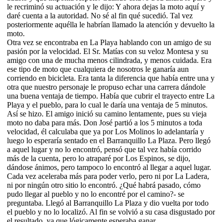
le recriminó su actuación y le dijo: Y ahora dejas la moto aquí y
daré cuenta a la autoridad. No sé al fin qué sucedió. Tal vez
posteriormente aquélla le habrían llamado la atención y devuelto la
moto.
Otra vez se encontraba en La Playa hablando con un amigo de su
pasión por la velocidad. El Sr. Matías con su veloz Montesa y su
amigo con una de mucha menos cilindrada, y menos cuidada. Era
ese tipo de moto que cualquiera de nosotros le ganaría aun
corriendo en bicicleta. Era tanta la diferencia que había entre una y
otra que nuestro personaje le propuso echar una carrera dándole
una buena ventaja de tiempo. Había que cubrir el trayecto entre La
Playa y el pueblo, para lo cual le daría una ventaja de 5 minutos.
Así se hizo. El amigo inició su camino lentamente, pues su vieja
moto no daba para más. Don José partió a los 5 minutos a toda
velocidad, él calculaba que ya por Los Molinos lo adelantaría y
luego lo esperaría sentado en el Barranquillo La Plaza. Pero llegó
a aquel lugar y no lo encontró, pensó que tal vez había corrido
más de la cuenta, pero lo atraparé por Los Espinos, se dijo,
dándose ánimos, pero tampoco lo encontró al llegar a aquel lugar.
Cada vez aceleraba más para poder verlo, pero ni por La Ladera,
ni por ningún otro sitio lo encontró. ¿Qué habrá pasado, cómo
pudo llegar al pueblo y no lo encontré por el camino?- se
preguntaba. Llegó al Barranquillo La Plaza y dio vuelta por todo
el pueblo y no lo localizó. Al fin se volvió a su casa disgustado por
el resultado, ya que lógicamente esperaba ganar.