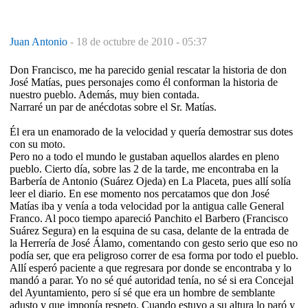
Juan Antonio
-
18 de octubre de 2010 - 05:37
Don Francisco, me ha parecido genial rescatar la historia de don
José Matías, pues personajes como él conforman la historia de
nuestro pueblo. Además, muy bien contada.
Narraré un par de anécdotas sobre el Sr. Matías.
Él era un enamorado de la velocidad y quería demostrar sus dotes
con su moto.
Pero no a todo el mundo le gustaban aquellos alardes en pleno
pueblo. Cierto día, sobre las 2 de la tarde, me encontraba en la
Barbería de Antonio (Suárez Ojeda) en La Placeta, pues allí solía
leer el diario. En ese momento nos percatamos que don José
Matías iba y venía a toda velocidad por la antigua calle General
Franco. Al poco tiempo apareció Panchito el Barbero (Francisco
Suárez Segura) en la esquina de su casa, delante de la entrada de
la Herrería de José Álamo, comentando con gesto serio que eso no
podía ser, que era peligroso correr de esa forma por todo el pueblo.
Allí esperó paciente a que regresara por donde se encontraba y lo
mandó a parar. Yo no sé qué autoridad tenía, no sé si era Concejal
del Ayuntamiento, pero sí sé que era un hombre de semblante
adusto y que imponía respeto. Cuando estuvo a su altura lo paró y