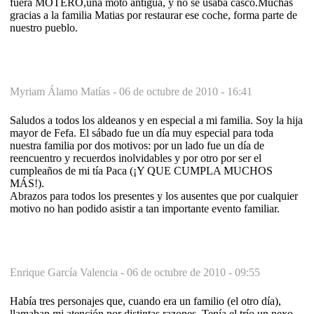
fuera MOTERO,una moto antigua, y no se usaba casco.Muchas
gracias a la familia Matias por restaurar ese coche, forma parte de
nuestro pueblo.
Myriam Álamo Matías -
06 de octubre de 2010 - 16:41
Saludos a todos los aldeanos y en especial a mi familia. Soy la hija
mayor de Fefa. El sábado fue un día muy especial para toda
nuestra familia por dos motivos: por un lado fue un día de
reencuentro y recuerdos inolvidables y por otro por ser el
cumpleaños de mi tía Paca (¡Y QUE CUMPLA MUCHOS
MÁS!).
Abrazos para todos los presentes y los ausentes que por cualquier
motivo no han podido asistir a tan importante evento familiar.
Enrique García Valencia -
06 de octubre de 2010 - 09:55
Había tres personajes que, cuando era un familio (el otro día),
llamaban mi atención por distintas razones. Tenía el trío un nexo