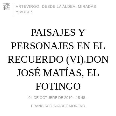
ARTEVIRGO, DESDE LA ALDEA, MIRADAS
Y VOCES
PAISAJES Y
PERSONAJES EN EL
RECUERDO (VI).DON
JOSÉ MATÍAS, EL
FOTINGO
04 DE OCTUBRE DE 2010 - 15:48
-
FRANCISCO SUÁREZ MORENO