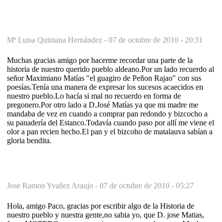
Mª Luisa Quintana Hernández -
07 de octubre de 2010 - 20:31
Muchas gracias amigo por hacerme recordar una parte de la
historia de nuestro querido pueblo aldeano.Por un lado recuerdo al
señor Maximiano Matías "el guagiro de Peñon Rajao" con sus
poesías.Tenía una manera de expresar los sucesos acaecidos en
nuestro pueblo.Lo hacía si mal no recuerdo en forma de
pregonero.Por otro lado a D.José Matías ya que mi madre me
mandaba de vez en cuando a comprar pan redondo y bizcocho a
su panadería del Estanco.Todavía cuando paso por allí me viene el
olor a pan recien hecho.El pan y el bizcoho de matalauva sabían a
gloria bendita.
Jose Ramon Yvañez Araujo -
07 de octubre de 2010 - 05:27
Hola, amigo Paco, gracias por escribir algo de la Historia de
nuestro pueblo y nuestra gente,no sabia yo, que D. jose Matias,