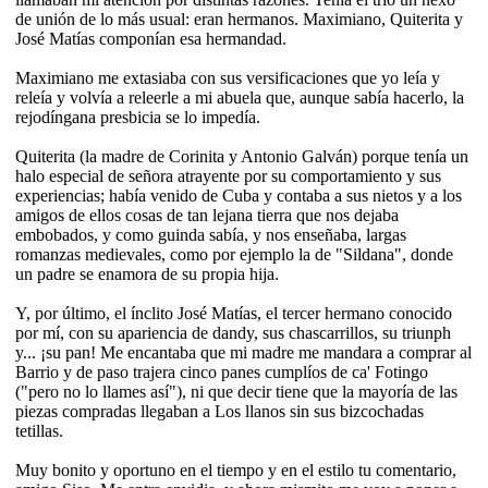
de unión de lo más usual: eran hermanos. Maximiano, Quiterita y
José Matías componían esa hermandad.
Maximiano me extasiaba con sus versificaciones que yo leía y
releía y volvía a releerle a mi abuela que, aunque sabía hacerlo, la
rejodíngana presbicia se lo impedía.
Quiterita (la madre de Corinita y Antonio Galván) porque tenía un
halo especial de señora atrayente por su comportamiento y sus
experiencias; había venido de Cuba y contaba a sus nietos y a los
amigos de ellos cosas de tan lejana tierra que nos dejaba
embobados, y como guinda sabía, y nos enseñaba, largas
romanzas medievales, como por ejemplo la de "Sildana", donde
un padre se enamora de su propia hija.
Y, por último, el ínclito José Matías, el tercer hermano conocido
por mí, con su apariencia de dandy, sus chascarrillos, su triunph
y... ¡su pan! Me encantaba que mi madre me mandara a comprar al
Barrio y de paso trajera cinco panes cumplíos de ca' Fotingo
("pero no lo llames así"), ni que decir tiene que la mayoría de las
piezas compradas llegaban a Los llanos sin sus bizcochadas
tetillas.
Muy bonito y oportuno en el tiempo y en el estilo tu comentario,