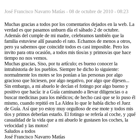
José Francisco Navarro Matías -
08 de octubre de 2010 - 08:23
Muchas gracias a todos por los comentarios dejados en la web. La
verdad es que pasamos unbuen día el sábado 2 de octubre.
Además del cumple de mi madre, celebramos también que la
familia estuviese allí pasando el rato. Echamos de menos a otros,
pero ya sabemos que coincidir todos es casi imposible. Pero los
invito para otra ocasión, a todos mis tíos/as y primos/as que hace
tiempo no nos vemos.
Muchas gracias, Siso, por tu artículo; es bueno conocer la
intrahistoria de los pueblos. Siempre he dicho lo siguiente:
normalmente los motes se los ponían a las personas por algo
gracioso que hiciesen, por algo negativo, por algo que dijesen...
Sin embargo, a mi abuelo le decían el fotingo por algo bueno y
positivo que hacía: ir a Guía caminando a llevar diligencias o a
buscar medicinas para los médicos; de hecho casi que se lo puso él
mismo, cuando repitió en La Aldea lo que le había dicho el Juez
de Guía. Así que yo estoy muy orgulloso de ese mote y todos mis
tíos y primos deberían estarlo. El fotingo se refería al coche, y ¡qué
casualidad de la vida que a mi abuelo le gustasen los coches, la
velocidad y las motos!
Saludos a todos
José Francisco Navarro Matías