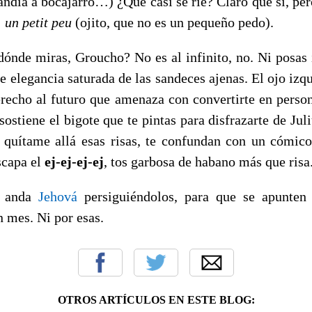
ndía a bocajarro…) ¿Que casi se ríe? Claro que sí, per
:
un petit peu
(ojito, que no es un pequeño pedo).
dónde miras, Groucho? No es al infinito, no. Ni posas 
e elegancia saturada de las sandeces ajenas. El ojo izq
derecho al futuro que amenaza con convertirte en person
 sostiene el bigote que te pintas para disfrazarte de Ju
 quítame allá esas risas, te confundan con un cómi
scapa el
ej-ej-ej-ej
, tos garbosa de habano más que risa
o anda
Jehová
persiguiéndolos, para que se apunten 
 mes. Ni por esas.
OTROS ARTÍCULOS EN ESTE BLOG: