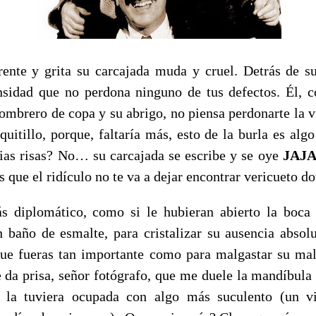
ente y grita su carcajada muda y cruel. Detrás de su
nsidad que no perdona ninguno de tus defectos. Él, c
ombrero de copa y su abrigo, no piensa perdonarte la v
quitillo, porque, faltaría más, esto de la burla es al
as risas? No… su carcajada se escribe y se oye
JAJ
 que el ridículo no te va a dejar encontrar vericueto d
 diplomático, como si le hubieran abierto la boca 
 baño de esmalte, para cristalizar su ausencia absolu
que fueras tan importante como para malgastar su ma
 da prisa, señor fotógrafo, que me duele la mandíbula 
 la tuviera ocupada con algo más suculento (un v