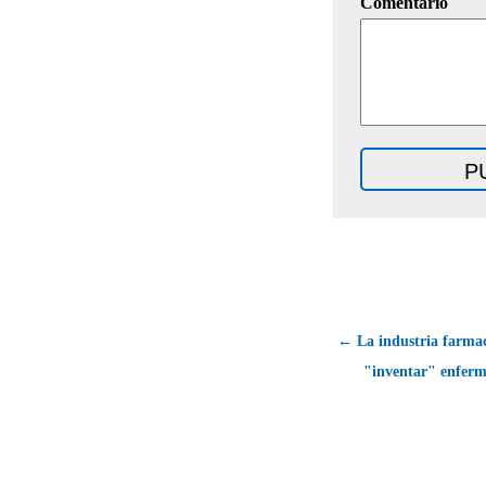
Comentario
← La industria farmac
"inventar" enferm