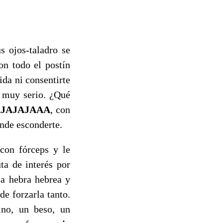
s ojos-taladro se
on todo el postín
ida ni consentirte
go muy serio. ¿Qué
AJAJAJAAA
, con
onde esconderte.
con fórceps y le
ta de interés por
la hebra hebrea y
de forzarla tanto.
ino, un beso, un