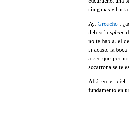
cucurucho, una sa
sin ganas y basta
Ay,
Groucho
, ¿a
delicado
spleen
d
no te habla, el 
si acaso, la boca
a ser que por un
socarrona se te e
Allá en el ciel
fundamento en un