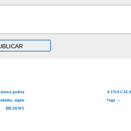
éutica podría
A UNA CALAV
edades, según
Vega →
IBLNEWS