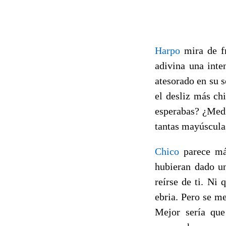
Harpo
mira de fr
adivina una inte
atesorado en su s
el desliz más chi
esperabas? ¿Medi
tantas mayúsculas
Chico
parece más
hubieran dado un
reírse de
ti. Ni 
ebria. Pero se me
Mejor sería que