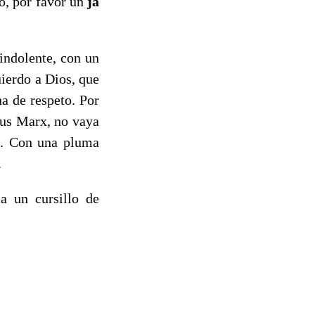
o, por favor un
ja
indolente, con un
uierdo a Dios, que
a de respeto. Por
lius Marx, no vaya
co. Con una pluma
.
a un cursillo de