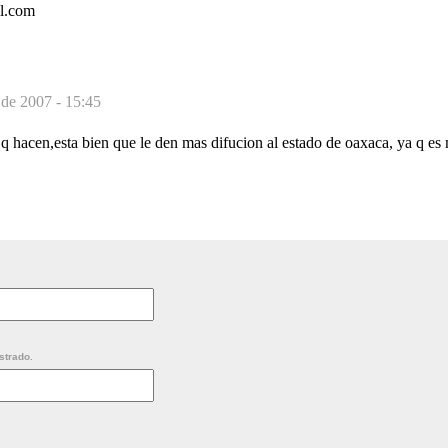
l.com
de 2007 - 15:45
q hacen,esta bien que le den mas difucion al estado de oaxaca, ya q es 
strado.