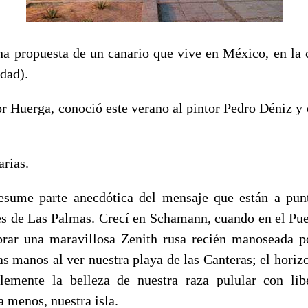
na propuesta de un canario que vive en México, en la
dad).
or Huerga, conoció este verano al pintor Pedro Déniz y
arias.
esume parte anecdótica del mensaje que están a punt
es de Las Palmas. Crecí en Schamann, cuando en el Pue
rar una maravillosa Zenith rusa recién manoseada p
as manos al ver nuestra playa de las Canteras; el horiz
emente la belleza de nuestra raza pulular con lib
 menos, nuestra isla.