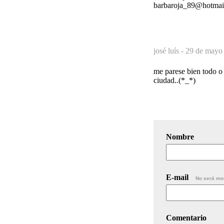
barbaroja_89@hotmai
josé luís -
29 de mayo 
me parese bien todo o 
ciudad..(*_*)
Nombre
E-mail
No será mo
Comentario