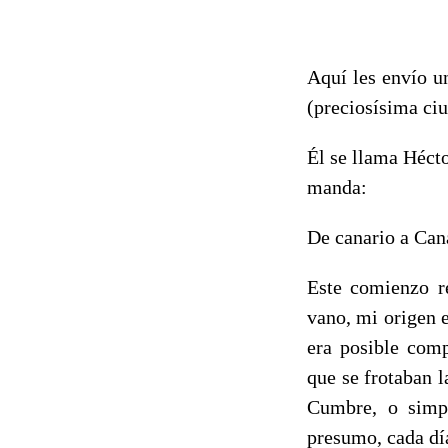
Aquí les envío u
(preciosísima ciu
Él se llama Héct
manda:
De canario a Can
Este comienzo r
vano, mi origen 
era posible comp
que se frotaban l
Cumbre, o simpl
presumo, cada día