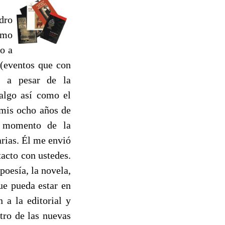
dro
omo
o a
eventos que con
, a pesar de la
 algo así como el
 mis ocho años de
n momento de la
arias. Él me envió
tacto con ustedes.
poesía, la novela,
ue pueda estar en
 a la editorial y
tro de las nuevas