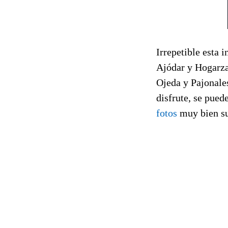
Irrepetible esta 
Ajódar y Hogarzal
Ojeda y Pajonales
disfrute, se pued
fotos
muy bien su