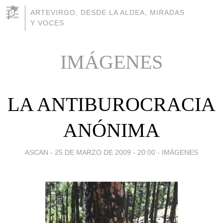
ARTEVIRGO, DESDE LA ALDEA, MIRADAS
Y VOCES
IMÁGENES
LA ANTIBUROCRACIA
ANÓNIMA
ASCAN -
25 DE MARZO DE 2009 - 20:00
-
IMÁGENES