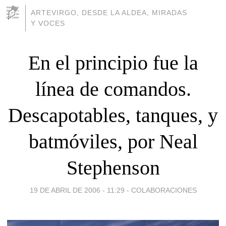
ARTEVIRGO, DESDE LA ALDEA, MIRADAS
Y VOCES
En el principio fue la
línea de comandos.
Descapotables, tanques, y
batmóviles, por Neal
Stephenson
19 DE ABRIL DE 2006 - 11:29
-
COLABORACIONES