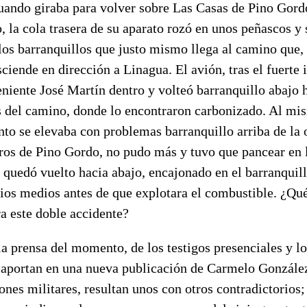
uando giraba para volver sobre Las Casas de Pino Gordo
o, la cola trasera de su aparato rozó en unos peñascos y s
los barranquillos que justo mismo llega al camino que,
ciende en dirección a Linagua. El avión, tras el fuerte 
eniente José Martín dentro y volteó barranquillo abajo h
 del camino, donde lo encontraron carbonizado. Al mi
nto se elevaba con problemas barranquillo arriba de la o
ros de Pino Gordo, no pudo más y tuvo que pancear en l
 quedó vuelto hacia abajo, encajonado en el barranquill
pios medios antes de que explotara el combustible. ¿Qu
a este doble accidente?
a prensa del momento, de los testigos presenciales y l
 aportan en una nueva publicación de Carmelo Gonzále
ones militares, resultan unos con otros contradictorios;