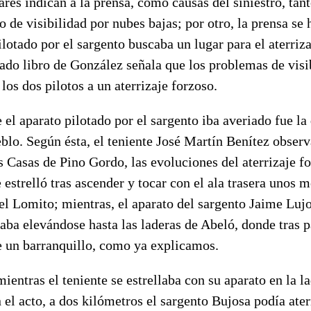
ares indican a la prensa, como causas del siniestro, ta
 de visibilidad por nubes bajas; por otro, la prensa se
ilotado por el sargento buscaba un lugar para el aterriz
tado libro de González señala que los problemas de visi
los dos pilotos a un aterrizaje forzoso.
 el aparato pilotado por el sargento iba averiado fue la
eblo. Según ésta, el teniente José Martín Benítez obser
 Casas de Pino Gordo, las evoluciones del aterrizaje f
e estrelló tras ascender y tocar con el ala trasera unos 
el Lomito; mientras, el aparato del sargento Jaime Luj
aba elevándose hasta las laderas de Abeló, donde tras 
e un barranquillo, como ya explicamos.
mientras el teniente se estrellaba con su aparato en la l
el acto, a dos kilómetros el sargento Bujosa podía ate