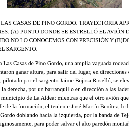
LAS CASAS DE PINO GORDO. TRAYECTORIA A
ES. (A) PUNTO DONDE SE ESTRELLÓ EL AVIÓN 
DO NO LO CONOCEMOS CON PRECISIÓN Y (B)D
EL SARGENTO.
a Las Casas de Pino Gordo, una amplia vaguada rodead
taron ganar altura, para salir del lugar, en direcciones 
, pilotado por el sargento Jaime Bujosa Roselló, se ele
 la derecha, por un barranquillo en dirección a las lade
municipio de La Aldea; mientras que el otro avión que 
efe de la formación, el teniente José Martín Benítez, lo 
 Gordo doblando hacia la izquierda, por la banda de Tej
iginosamente, para poder salvar el alto paredón montañ