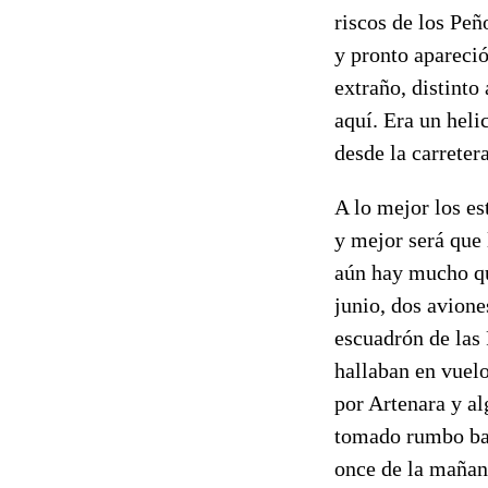
riscos de los Pe
y pronto apareció
extraño, distinto
aquí. Era un heli
desde la carretera
A lo mejor los e
y mejor será que 
aún hay mucho qu
junio, dos avion
escuadrón de las
hallaban en vuelo
por Artenara y al
tomado rumbo barr
once de la mañana