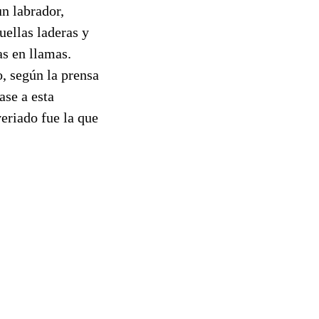
un labrador,
ellas laderas y
as en llamas.
o, según la prensa
ase a esta
veriado fue la que