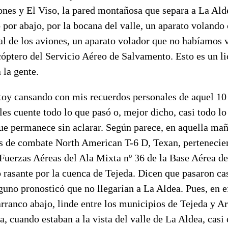
ñones y El Viso, la pared montañosa que separa a La Al
 por abajo, por la bocana del valle, un aparato volando
 al de los aviones, un aparato volador que no habíamos 
cóptero del Servicio Aéreo de Salvamento. Esto es un li
 la gente.
stoy cansando con mis recuerdos personales de aquel 10
les cuente todo lo que pasó o, mejor dicho, casi todo lo
e permanece sin aclarar. Según parece, en aquella ma
es de combate North American T-6 D, Texan, pertenecien
 Fuerzas Aéreas del Ala Mixta nº 36 de la Base Aérea d
 rasante por la cuenca de Tejeda. Dicen que pasaron cas
guno pronosticó que no llegarían a La Aldea. Pues, en e
anco abajo, linde entre los municipios de Tejeda y Art
, cuando estaban a la vista del valle de La Aldea, casi e