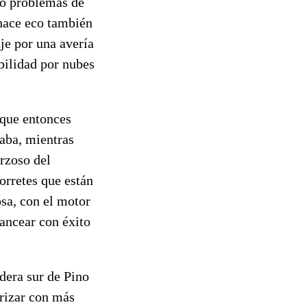
nto problemas de
 hace eco también
aje por una avería
bilidad por nubes
 que entonces
vaba, mientras
orzoso del
morretes que están
osa, con el motor
pancear con éxito
adera sur de Pino
rrizar con más