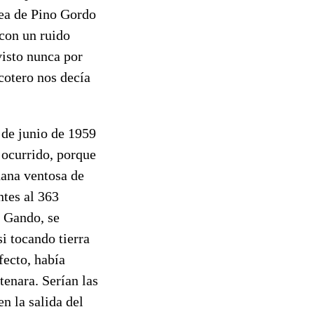
dea de Pino Gordo
 con un ruido
visto nunca por
cotero nos decía
 de junio de 1959
 ocurrido, porque
ñana ventosa de
tes al 363
e Gando, se
i tocando tierra
fecto, había
enara. Serían las
n la salida del