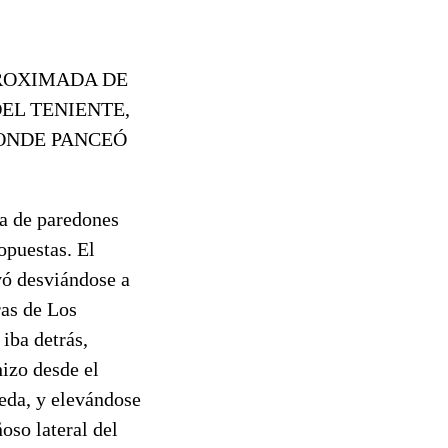
PROXIMADA DE
DEL TENIENTE,
ONDE PANCEÓ
a de paredones
opuestas. El
vó desviándose a
ras de Los
iba detrás,
hizo desde el
eda, y elevándose
oso lateral del