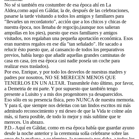
No sé si también era costumbre de esa época ahí en La
Aldea,como aquí en Gáldar, la de, después de las celebraciones,
pasarse la tarde visitando a todos los amigos y familiares para
"llevarles un recordatorio", acción que a los chicos y chicas de
nuestra época, nos llenaba de regocijo,(aunque nos salieran
ampollas en los pies), puesto que esos familiares y amigos
visitados, nos regalaban una pequeña aportación económica. Esos
eran nuestros regalos en ese día "tan señalado". He sacado a
relucir ésto puesto que, al cansancio de todos los preparativos
previos, había luego que añadir aquellas grandes caminatas de
casa en casa, (en esa época casi nadie poseía un coche para
realizar esos traslados).
Por eso, Enrique, y por todo los desvelos de nuestras madres y
padres por nosotros, NO SE MERECEN MENOS QUE
TENERLOS EN UN ALTAR. Transmítele ésto último, por favor,
a Demetria de mi parte. Y por supuesto que también tengo
presente a Luisito y a mis dos progenitores ya desaparecidos.
Eso sólo en su presencia física, pero NUNCA de nuestra memoria.
Y para tí, que siempre nos deleitas con tan lindos escritos mi más
admirado reconocimiento y mi deseo de que la Vida te colme aún
más, si fuera posible, de todo lo mejor y más sublime que te
mereces. Un abrazo.
P.D.- Aquí en Gáldar, como en esa época había que guardar ayuno
desde la noche anterior y la ceremonia solía celebrarse sobre las
once de la mañana, a su término, la parroquia nos daba, a todos los