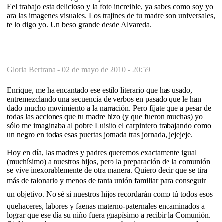
Eel trabajo esta delicioso y la foto increible, ya sabes como soy yo
ara las imagenes visuales. Los trajines de tu madre son universales,
te lo digo yo. Un beso grande desde Alvareda.
Gloria Bertrana -
02 de mayo de 2010 - 20:59
Enrique, me ha encantado ese estilo literario que has usado,
entremezclando una secuencia de verbos en pasado que le han
dado mucho movimiento a la narración. Pero fíjate que a pesar de
todas las acciones que tu madre hizo (y que fueron muchas) yo
sólo me imaginaba al pobre Luisito el carpintero trabajando como
un negro en todas esas puertas jornada tras jornada, jejejeje.
Hoy en día, las madres y padres queremos exactamente igual
(muchísimo) a nuestros hijos, pero la preparación de la comunión
se vive inexorablemente de otra manera. Quiero decir que se tira
más de talonario y menos de tanta unión familiar para conseguir
un objetivo. No sé si nuestros hijos recordarán como tú todos esos
quehaceres, labores y faenas materno-paternales encaminados a
lograr que ese día su niño fuera guapísimo a recibir la Comunión.