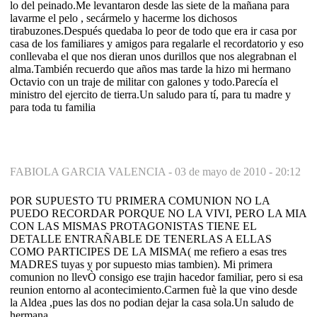
lo del peinado.Me levantaron desde las siete de la mañana para
lavarme el pelo , secármelo y hacerme los dichosos
tirabuzones.Después quedaba lo peor de todo que era ir casa por
casa de los familiares y amigos para regalarle el recordatorio y eso
conllevaba el que nos dieran unos durillos que nos alegrabnan el
alma.También recuerdo que años mas tarde la hizo mi hermano
Octavio con un traje de militar con galones y todo.Parecía el
ministro del ejercito de tierra.Un saludo para tí, para tu madre y
para toda tu familia
FABIOLA GARCIA VALENCIA -
03 de mayo de 2010 - 20:12
POR SUPUESTO TU PRIMERA COMUNION NO LA
PUEDO RECORDAR PORQUE NO LA VIVI, PERO LA MIA
CON LAS MISMAS PROTAGONISTAS TIENE EL
DETALLE ENTRAÑABLE DE TENERLAS A ELLAS
COMO PARTICIPES DE LA MISMA( me refiero a esas tres
MADRES tuyas y por supuesto mias tambien). Mi primera
comunion no llevÒ consigo ese trajin hacedor familiar, pero si esa
reunion entorno al acontecimiento.Carmen fuè la que vino desde
la Aldea ,pues las dos no podian dejar la casa sola.Un saludo de
hermana.