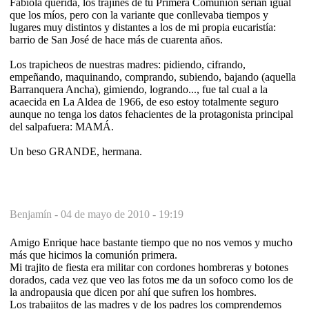
Fabiola querida, los trajines de tu Primera Comunión serían igual
que los míos, pero con la variante que conllevaba tiempos y
lugares muy distintos y distantes a los de mi propia eucaristía:
barrio de San José de hace más de cuarenta años.
Los trapicheos de nuestras madres: pidiendo, cifrando,
empeñando, maquinando, comprando, subiendo, bajando (aquella
Barranquera Ancha), gimiendo, logrando..., fue tal cual a la
acaecida en La Aldea de 1966, de eso estoy totalmente seguro
aunque no tenga los datos fehacientes de la protagonista principal
del salpafuera: MAMÁ.
Un beso GRANDE, hermana.
Benjamín -
04 de mayo de 2010 - 19:19
Amigo Enrique hace bastante tiempo que no nos vemos y mucho
más que hicimos la comunión primera.
Mi trajito de fiesta era militar con cordones hombreras y botones
dorados, cada vez que veo las fotos me da un sofoco como los de
la andropausia que dicen por ahí que sufren los hombres.
Los trabajitos de las madres y de los padres los comprendemos