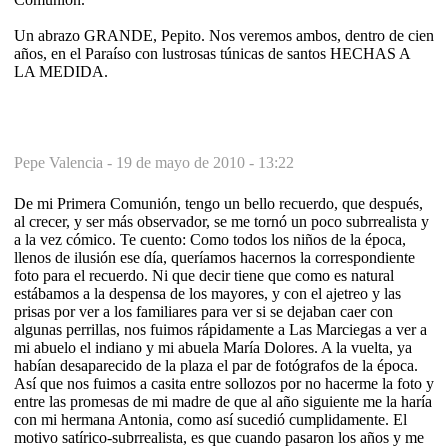
Un abrazo GRANDE, Pepito. Nos veremos ambos, dentro de cien
años, en el Paraíso con lustrosas túnicas de santos HECHAS A
LA MEDIDA.
Pepe Valencia -
19 de mayo de 2010 - 13:22
De mi Primera Comunión, tengo un bello recuerdo, que después,
al crecer, y ser más observador, se me tornó un poco subrrealista y
a la vez cómico. Te cuento: Como todos los niños de la época,
llenos de ilusión ese día, queríamos hacernos la correspondiente
foto para el recuerdo. Ni que decir tiene que como es natural
estábamos a la despensa de los mayores, y con el ajetreo y las
prisas por ver a los familiares para ver si se dejaban caer con
algunas perrillas, nos fuimos rápidamente a Las Marciegas a ver a
mi abuelo el indiano y mi abuela María Dolores. A la vuelta, ya
habían desaparecido de la plaza el par de fotógrafos de la época.
Así que nos fuimos a casita entre sollozos por no hacerme la foto y
entre las promesas de mi madre de que al año siguiente me la haría
con mi hermana Antonia, como así sucedió cumplidamente. El
motivo satírico-subrrealista, es que cuando pasaron los años y me