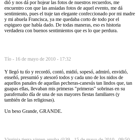
dió y nos dá por hojear las fotos de nuestros recuerdos, me
encuentro con que las ansiadas fotos de aquel evento, me dá
sentimiento, pues el traje tan elegante confeccionado por mi madre
y mi abuela Francisca, ya me quedaba corto de todo por el
espigueo que había dado. De todas maneras, eso es historia
verdadera con buenos sentimientos que es lo que perdura.
Tío -
16 de mayo de 2010 - 17:32
Y llegó tu tío y recordó, contó, midió, sopesó, admiró, envidió,
enseñó, presumió y atesoró todos y cada uno de los nidos de
aquellos panales de aquellas pecheras-canesús tan lindos que, tan
guapas ellas, llevaban mis primeras "primeras" sobrinas en su
parafernalio día de una de sus mayores fiestas familiares (y
también de las religiosas).
Un beso Grande, GRANDE.
Virginia tierra virgen arroba @39 -
15 de mayo de 2010 - 09:50