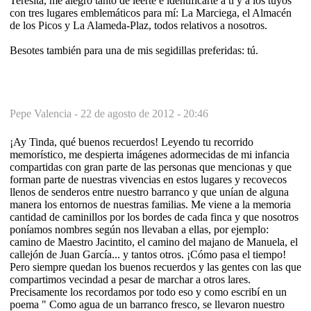
Teresita, me alegro tanto de leerte e identificarte a ti y a los tuyos
con tres lugares emblemáticos para mí: La Marciega, el Almacén
de los Picos y La Alameda-Plaz, todos relativos a nosotros.
Besotes también para una de mis segidillas preferidas: tú.
Pepe Valencia -
22 de agosto de 2012 - 20:46
¡Ay Tinda, qué buenos recuerdos! Leyendo tu recorrido
memorístico, me despierta imágenes adormecidas de mi infancia
compartidas con gran parte de las personas que mencionas y que
forman parte de nuestras vivencias en estos lugares y recovecos
llenos de senderos entre nuestro barranco y que unían de alguna
manera los entornos de nuestras familias. Me viene a la memoria
cantidad de caminillos por los bordes de cada finca y que nosotros
poníamos nombres según nos llevaban a ellas, por ejemplo:
camino de Maestro Jacintito, el camino del majano de Manuela, el
callejón de Juan García... y tantos otros. ¡Cómo pasa el tiempo!
Pero siempre quedan los buenos recuerdos y las gentes con las que
compartimos vecindad a pesar de marchar a otros lares.
Precisamente los recordamos por todo eso y como escribí en un
poema " Como agua de un barranco fresco, se llevaron nuestro