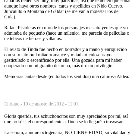
canarios deben ser muy, muy parecidas, así que te tienen que sonar
aunque haya otros nombres, caras y apellidos en Nido Cuervo,
Juncalillo o Montaña de Gáldar (se me van a molestar los de
Guía).
Rafael Pistoleras era uno de los personajes mas atrayentes que yo
admiraba de pequeño (hace un milenio), me parecía de películas o
de tebeos de héroes y villanos.
El relato de Tinda fue hecho en borrador y a mano y enriquecido
con su relato oral mitad romance y mitad artículo-ensayo
gesticulado o escenificado por ella. Una gozada para mi haber
cooperado con mi granito de arena, más ún: un privilegio.
Memorias tantas desde (en todos los sentidos) una calurosa Aldea.
Enrique -
10 de agosto de 2012 - 11:01
Gloria querida, tus achuchoncitos son muy apreciados por mí, así
que no sé si el correspondiente a Tinda se lo llegaré a trasvasar.
La señora, aunque octogenaria, NO TIENE EDAD, su vitalidad y