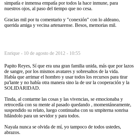
simpatía e inmensa empatía por todos la hace inmune, para
nuestros ojos, al paso del tiempo que no cesa.
Gracias mil por tu comentario y "conexión" con lo aldeano,
querida amiga y vecina artenarense. Besos, memorias mil.
Enrique -
10 de agosto de 2012 - 10:55
Papito Reyes, Sí que era una gran familia unida, más que por lazos
de sangre, por los mismos avatares y sobresaltos de la vida.
Había que arrimar el hombro y usar todos los recursos para tirar
pa'lante y no había otra manera sino la de usr la cooperación y la
SOLIDARIDAD.
Tinda, al contarme las cosas y las vivencias, se emocionaba y
retrocedía con su mente al pasado quedando , momentáneamente,
suspendido su relato, luego continuaba con su smpiterna sonrisa
hilándolo para un sevidor y para todos.
Nayala nunca se olvida de mí, yo tampoco de todos ustedes,
abrazos.