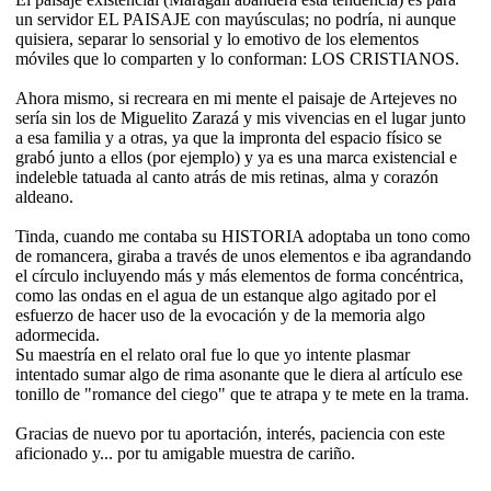
un servidor EL PAISAJE con mayúsculas; no podría, ni aunque
quisiera, separar lo sensorial y lo emotivo de los elementos
móviles que lo comparten y lo conforman: LOS CRISTIANOS.
Ahora mismo, si recreara en mi mente el paisaje de Artejeves no
sería sin los de Miguelito Zarazá y mis vivencias en el lugar junto
a esa familia y a otras, ya que la impronta del espacio físico se
grabó junto a ellos (por ejemplo) y ya es una marca existencial e
indeleble tatuada al canto atrás de mis retinas, alma y corazón
aldeano.
Tinda, cuando me contaba su HISTORIA adoptaba un tono como
de romancera, giraba a través de unos elementos e iba agrandando
el círculo incluyendo más y más elementos de forma concéntrica,
como las ondas en el agua de un estanque algo agitado por el
esfuerzo de hacer uso de la evocación y de la memoria algo
adormecida.
Su maestría en el relato oral fue lo que yo intente plasmar
intentado sumar algo de rima asonante que le diera al artículo ese
tonillo de "romance del ciego" que te atrapa y te mete en la trama.
Gracias de nuevo por tu aportación, interés, paciencia con este
aficionado y... por tu amigable muestra de cariño.