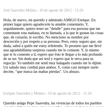
José Saavedra Molina -
10 de agosto de 2012 - 15:20
Hola, de nuevo, mi querido y admirado AMIGO Enrique. En
primer lugar quiero agradecerte tu amable comentario. Y,
seguidamente, quiero tener un "detalle" para esa persona que me
comentaste esta mañana, en tu llamada, a la que le gustan las cosas
que, de corazón, te escribo. No menciono su nombre por
descreción y por respeto a su persona. Pero, estoy seguro que, sin
duda, sabrá a quién me estoy refiriendo. Te prometo que me llevé
una agradabilísima sorpresa cuando me lo contaste. Y, lo mismo
que te lo comento a tí, espero que ésto le llegue a lo más profundo
de su ser. Sin duda que así será y espero que le sirva para su
regocijo. Yo también me sentí muy halagado cuando me lo dijiste.
Un saludo muy cordial para ambos. Y, como casi siempre suelo
decirte, "que nunca las mañas pierdas". Un abrazo.
Enrique Saavedra y Molina -
10 de agosto de 2012 - 11:10
Querido amigo Pepe Saavedra, las vivencias de todos los pueblos