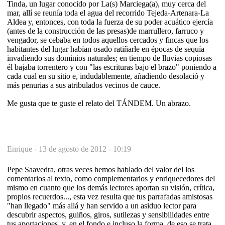
Tinda, un lugar conocido por La(s) Marciega(a), muy cerca del
mar, allí se reunía toda el agua del recorrido Tejeda-Artenara-La
Aldea y, entonces, con toda la fuerza de su poder acuático ejercía
(antes de la construcción de las presas)de marrullero, farruco y
vengador, se cebaba en todos aquellos cercados y fincas que los
habitantes del lugar habían osado ratiñarle en épocas de sequía
invadiendo sus dominios naturales; en tiempo de lluvias copiosas
él bajaba torrentero y con "las escrituras bajo el brazo" poniendo a
cada cual en su sitio e, indudablemente, añadiendo desolació y
más penurias a sus atribulados vecinos de cauce.
Me gusta que te guste el relato del TÁNDEM. Un abrazo.
Enrique -
13 de agosto de 2012 - 10:19
Pepe Saavedra, otras veces hemos hablado del valor del los
comentarios al texto, como complementarios y enriquecedores del
mismo en cuanto que los demás lectores aportan su visión, crítica,
propios recuerdos..., esta vez resulta que tus parrafadas amistosas
"han llegado" más allá y han servido a un asiduo lector para
descubrir aspectos, guiños, giros, sutilezas y sensibilidades entre
tus aportaciones, y, en el fondo e incluso la forma, de eso se trata.