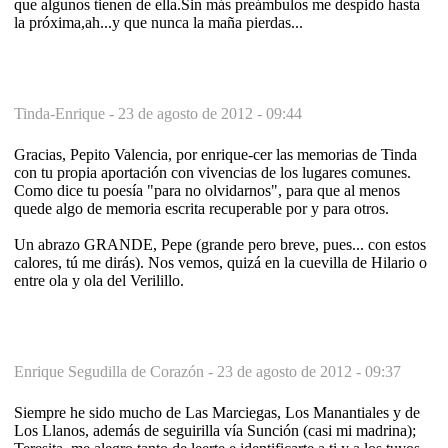
que algunos tienen de ella.Sin más preámbulos me despido hasta
la próxima,ah...y que nunca la maña pierdas...
Tinda-Enrique -
23 de agosto de 2012 - 09:44
Gracias, Pepito Valencia, por enrique-cer las memorias de Tinda
con tu propia aportación con vivencias de los lugares comunes.
Como dice tu poesía "para no olvidarnos", para que al menos
quede algo de memoria escrita recuperable por y para otros.
Un abrazo GRANDE, Pepe (grande pero breve, pues... con estos
calores, tú me dirás). Nos vemos, quizá en la cuevilla de Hilario o
entre ola y ola del Verilillo.
Enrique Segudilla de Corazón -
23 de agosto de 2012 - 09:37
Siempre he sido mucho de Las Marciegas, Los Manantiales y de
Los Llanos, además de seguirilla vía Sunción (casi mi madrina);