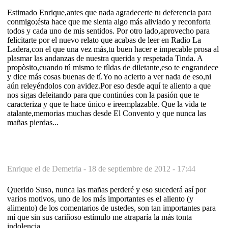
Estimado Enrique,antes que nada agradecerte tu deferencia para
conmigo;ésta hace que me sienta algo más aliviado y reconforta
todos y cada uno de mis sentidos. Por otro lado,aprovecho para
felicitarte por el nuevo relato que acabas de leer en Radio La
Ladera,con el que una vez más,tu buen hacer e impecable prosa al
plasmar las andanzas de nuestra querida y respetada Tinda. A
propòsito,cuando tú mismo te tíldas de diletante,eso te engrandece
y dice más cosas buenas de tí.Yo no acierto a ver nada de eso,ni
aún releyéndolos con avidez.Por eso desde aquí te aliento a que
nos sigas deleitando para que continúes con la pasión que te
caracteriza y que te hace único e ireemplazable. Que la vida te
atalante,memorias muchas desde El Convento y que nunca las
mañas pierdas...
Enrique el de Demetria -
18 de septiembre de 2012 - 17:44
Querido Suso, nunca las mañas perderé y eso sucederá así por
varios motivos, uno de los más importantes es el aliento (y
alimento) de los comentarios de ustedes, son tan importantes para
mí que sin sus cariñoso estímulo me atraparía la más tonta
indolencia.