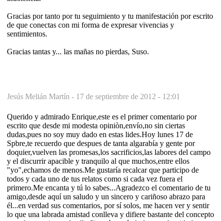
Gracias por tanto por tu seguimiento y tu manifestación por escrito
de que conectas con mi forma de expresar vivencias y
sentimientos.
Gracias tantas y... las mañas no pierdas, Suso.
Jesús Melián Martín -
17 de septiembre de 2012 - 12:01
Querido y admirado Enrique,este es el primer comentario por
escrito que desde mi modesta opiniòn,envío,no sin ciertas
dudas,pues no soy muy dado en estas lides.Hoy lunes 17 de
Spbre,te recuerdo que despues de tanta algarabía y gente por
doquier,vuelven las promesas,los sacrificios,las labores del campo
y el discurrir apacible y tranquilo al que muchos,entre ellos
"yo",echamos de menos.Me gustaría recalcar que participo de
todos y cada uno de tus relatos como si cada vez fuera el
primero.Me encanta y tú lo sabes...Agradezco el comentario de tu
amigo,desde aquí un saludo y un sincero y cariñoso abrazo para
él...en verdad sus comentarios, por sí solos, me hacen ver y sentir
lo que una labrada amistad conlleva y difiere bastante del concepto